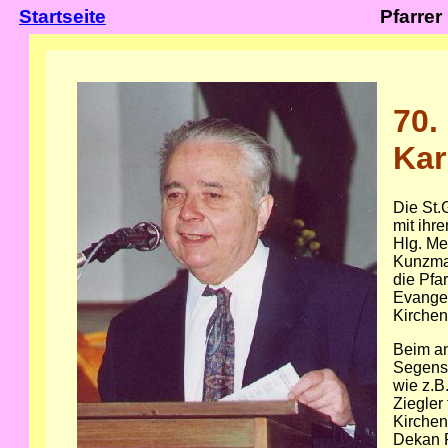
Startseite
Pfarrer
70.
Kar
Die St.
mit ihr
Hlg. Me
Kunzma
die Pfa
Evangel
Kirchen
Beim an
Segensw
wie z.B
Ziegler
Kirchen
Dekan F